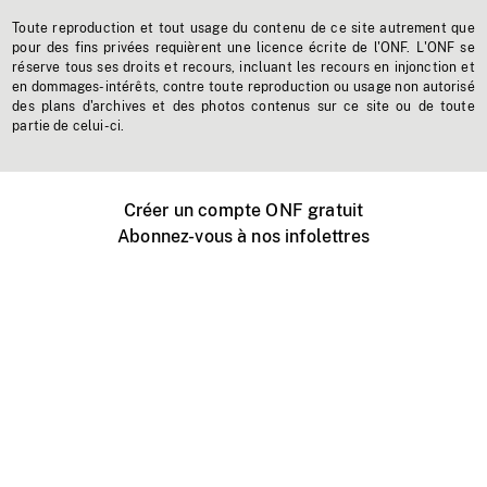
Toute reproduction et tout usage du contenu de ce site autrement que
pour des fins privées requièrent une licence écrite de l'ONF. L'ONF se
réserve tous ses droits et recours, incluant les recours en injonction et
en dommages-intérêts, contre toute reproduction ou usage non autorisé
des plans d'archives et des photos contenus sur ce site ou de toute
partie de celui-ci.
Créer un compte ONF gratuit
Abonnez-vous à nos infolettres
Événements ONF près de chez vous
Créer avec l’ONF
Organiser une projection publique
À propos de ce site
Centre d'aide
Contactez-nous
Espace Média