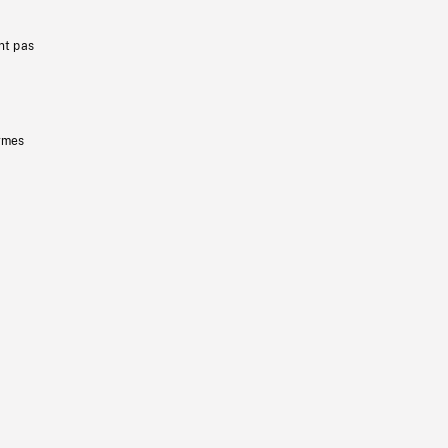
nt pas
ermes