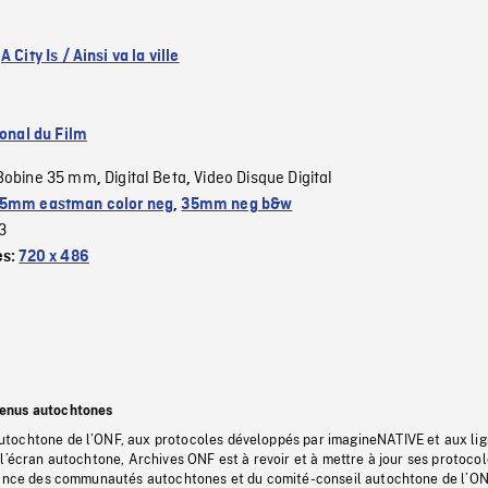
:
A City Is / Ainsi va la ville
ional du Film
Bobine 35 mm
Digital Beta
Video Disque Digital
,
,
5mm eastman color neg
,
35mm neg b&w
3
es:
720 x 486
tenus autochtones
tochtone de l’ONF, aux protocoles développés par imagineNATIVE et aux li
l’écran autochtone, Archives ONF est à revoir et à mettre à jour ses protoco
stance des communautés autochtones et du comité-conseil autochtone de l’ON