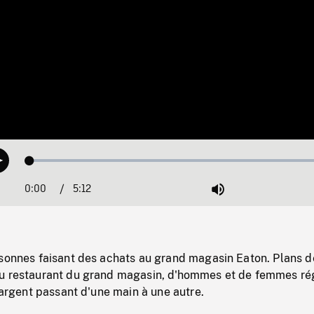
Loaded
:
Play
1.01%
0:00
Current
5:12
Duration
/
Mute
Time
rsonnes faisant des achats au grand magasin Eaton. Plans d
u restaurant du grand magasin, d'hommes et de femmes ré
l'argent passant d'une main à une autre.