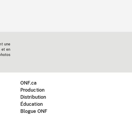
nt une
n et en
photos
ONF.ca
Production
Distribution
Éducation
Blogue ONF