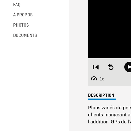
FAQ
À PROPOS
PHOTOS
DOCUMENTS
Restart
Seek
from
backward
beginning
10
1x
Playback
seconds
Rate
DESCRIPTION
Plans variés de pe
clients mangeant a
l'addition. GPs de 