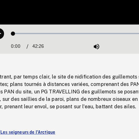
Loaded
:
Play
0.09%
0:00
Current
42:26
Duration
/
Mute
Time
ant, par temps clair, le site de nidification des guillemots 
oates; plans tournés à distances variées, comprenant des PA
 PAN du site, un PG TRAVELLING des guillemots se posant
, sur des saillies de la paroi, plans de nombreux oiseaux en
 prenant leur envol, se posant sur l'eau, battant des ailes.
:
Les seigneurs de l'Arctique