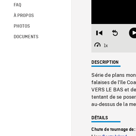
FAQ
À PROPOS
PHOTOS
Restart
Seek
DOCUMENTS
from
backward
beginning
10
1x
Playback
seconds
Rate
DESCRIPTION
Série de plans montr
falaises de l'île C
VERS LE BAS et des
tentant de se poser
au-dessus de la mer,
DÉTAILS
Chute de tournage de