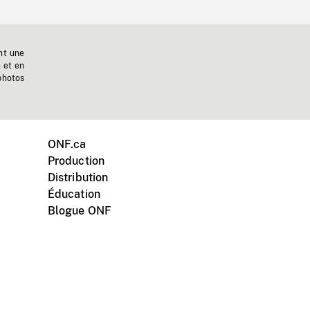
nt une
n et en
photos
ONF.ca
Production
Distribution
Éducation
Blogue ONF