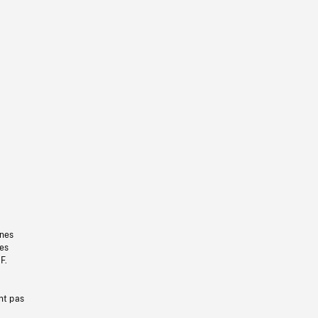
gnes
les
F.
nt pas