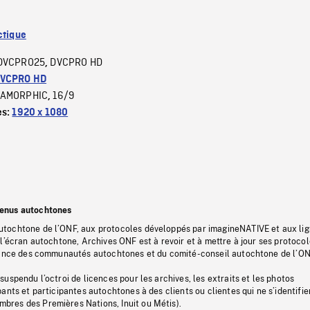
ctique
DVCPRO25
DVCPRO HD
,
VCPRO HD
AMORPHIC
16/9
,
es:
1920 x 1080
tenus autochtones
tochtone de l’ONF, aux protocoles développés par imagineNATIVE et aux li
l’écran autochtone, Archives ONF est à revoir et à mettre à jour ses protoco
stance des communautés autochtones et du comité-conseil autochtone de l’ON
uspendu l’octroi de licences pour les archives, les extraits et les photos
ants et participantes autochtones à des clients ou clientes qui ne s’identifie
res des Premières Nations, Inuit ou Métis).