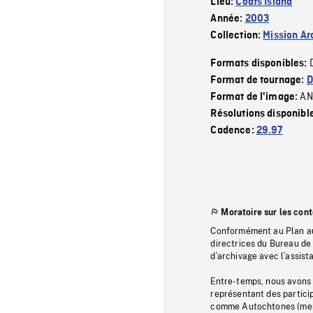
Lieu:
Coats Island
Année:
2003
Collection:
Mission Ar
Formats disponibles:
Format de tournage:
D
AN
Format de l'image:
Résolutions disponibl
Cadence:
29.97
Moratoire sur les con
Conformément au Plan au
directrices du Bureau de 
d’archivage avec l’assi
Entre-temps, nous avons s
représentant des particip
comme Autochtones (memb