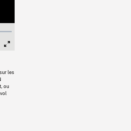
Full
Screen
sur les
N
, ou
 vol