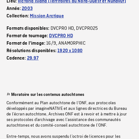
Lieu:
Victoria Island (Territoires du Nord-Ouest et Nunavut)
Année:
2003
Collection:
Mission Arctique
DVCPRO HD
DVCPRO25
Formats disponibles:
,
Format de tournage:
DVCPRO HD
16/9
ANAMORPHIC
Format de l'image:
,
Résolutions disponibles:
1920 x 1080
Cadence:
29.97
Moratoire sur les contenus autochtones
Conformément au Plan autochtone de l’ONF, aux protocoles
développés par imagineNATIVE et aux lignes directrices du Bureau
de l’écran autochtone, Archives ONF est à revoir et à mettre à jour
ses protocoles d’archivage avec l’assistance des communautés
autochtones et du comité-conseil autochtone de l’ONF.
Entre-temps, nous avons suspendu l’octroi de licences pour les