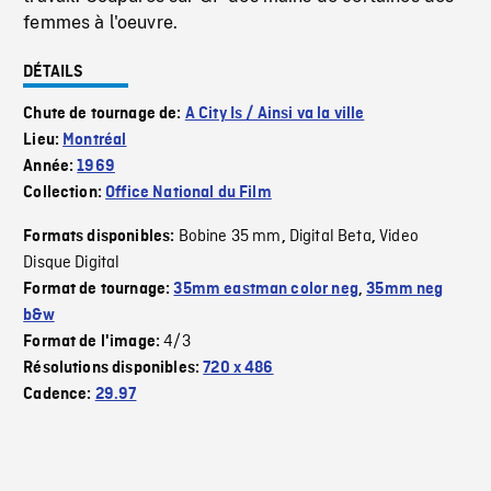
femmes à l'oeuvre.
DÉTAILS
Chute de tournage de:
A City Is / Ainsi va la ville
Lieu:
Montréal
Année:
1969
Collection:
Office National du Film
Bobine 35 mm
Digital Beta
Video
Formats disponibles:
,
,
Disque Digital
Format de tournage:
35mm eastman color neg
,
35mm neg
b&w
4/3
Format de l'image:
Résolutions disponibles:
720 x 486
Cadence:
29.97