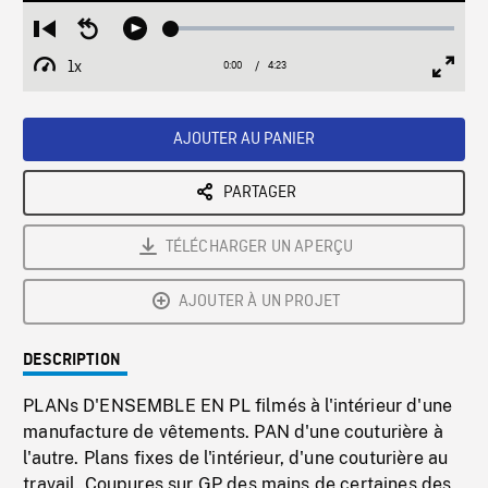
Loaded
:
Restart
Seek
Play
1.25%
from
backward
1x
0:00
Current
4:23
Duration
/
beginning
10
Playback
Full
Time
seconds
Rate
Scree
AJOUTER AU PANIER
PARTAGER
TÉLÉCHARGER UN APERÇU
AJOUTER À UN PROJET
DESCRIPTION
PLANs D'ENSEMBLE EN PL filmés à l'intérieur d'une
manufacture de vêtements. PAN d'une couturière à
l'autre. Plans fixes de l'intérieur, d'une couturière au
travail. Coupures sur GP des mains de certaines des