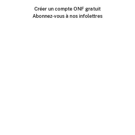
Créer un compte ONF gratuit
Abonnez-vous à nos infolettres
Événements ONF près de chez vous
Créer avec l’ONF
Organiser une projection publique
À propos de ce site
Centre d'aide
Contactez-nous
Espace Média
Emplois
ONF.ca
Production
Distribution
Éducation