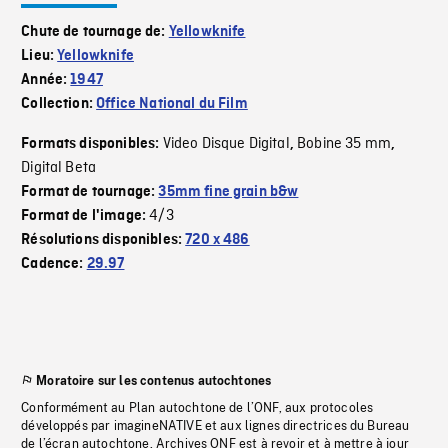
Chute de tournage de:
Yellowknife
Lieu:
Yellowknife
Année:
1947
Collection:
Office National du Film
Video Disque Digital
Bobine 35 mm
Formats disponibles:
,
,
Digital Beta
Format de tournage:
35mm fine grain b&w
4/3
Format de l'image:
Résolutions disponibles:
720 x 486
Cadence:
29.97
Moratoire sur les contenus autochtones
Conformément au Plan autochtone de l’ONF, aux protocoles
développés par imagineNATIVE et aux lignes directrices du Bureau
de l’écran autochtone, Archives ONF est à revoir et à mettre à jour