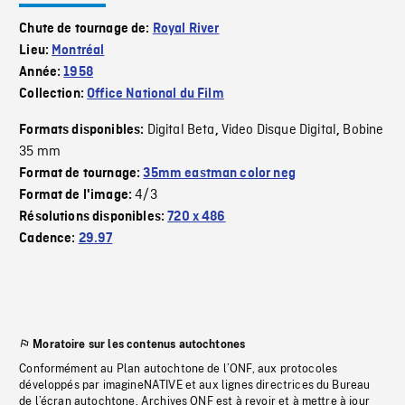
Chute de tournage de:
Royal River
Lieu:
Montréal
Année:
1958
Collection:
Office National du Film
Digital Beta
Video Disque Digital
Bobine
Formats disponibles:
,
,
35 mm
Format de tournage:
35mm eastman color neg
4/3
Format de l'image:
Résolutions disponibles:
720 x 486
Cadence:
29.97
Moratoire sur les contenus autochtones
Conformément au Plan autochtone de l’ONF, aux protocoles
développés par imagineNATIVE et aux lignes directrices du Bureau
de l’écran autochtone, Archives ONF est à revoir et à mettre à jour