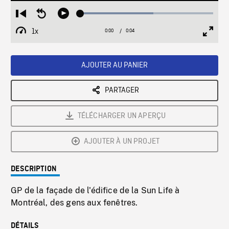
Loaded
:
Restart
Seek
Play
55.10%
from
backward
1x
0:00
Current
0:04
Duration
/
beginning
10
Playback
Full
Time
seconds
Rate
Scree
AJOUTER AU PANIER
PARTAGER
TÉLÉCHARGER UN APERÇU
AJOUTER À UN PROJET
DESCRIPTION
GP de la façade de l'édifice de la Sun Life à
Montréal, des gens aux fenêtres.
DÉTAILS