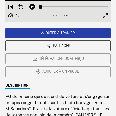
Loaded
:
Restart
Seek
Play
1.15%
from
backward
1x
0:00
Current
4:22
Duration
/
beginning
10
Playback
Full
Time
seconds
Rate
Scree
AJOUTER AU PANIER
PARTAGER
TÉLÉCHARGER UN APERÇU
AJOUTER À UN PROJET
DESCRIPTION
PG de la reine qui descend de voiture et s'engage sur
le tapis rouge déroulé sur le site du barrage "Robert
M Saunders". Plan de la voiture officielle quittant les
lieux (passe non loin de la caméra). PAN VERS LE