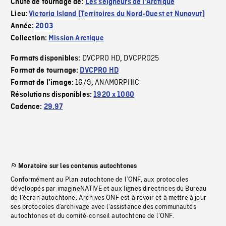
Chute de tournage de:
Les seigneurs de l'Arctique
Lieu:
Victoria Island (Territoires du Nord-Ouest et Nunavut)
Année:
2003
Collection:
Mission Arctique
DVCPRO HD
DVCPRO25
Formats disponibles:
,
Format de tournage:
DVCPRO HD
16/9
ANAMORPHIC
Format de l'image:
,
Résolutions disponibles:
1920 x 1080
Cadence:
29.97
Moratoire sur les contenus autochtones
Conformément au Plan autochtone de l’ONF, aux protocoles
développés par imagineNATIVE et aux lignes directrices du Bureau
de l’écran autochtone, Archives ONF est à revoir et à mettre à jour
ses protocoles d’archivage avec l’assistance des communautés
autochtones et du comité-conseil autochtone de l’ONF.