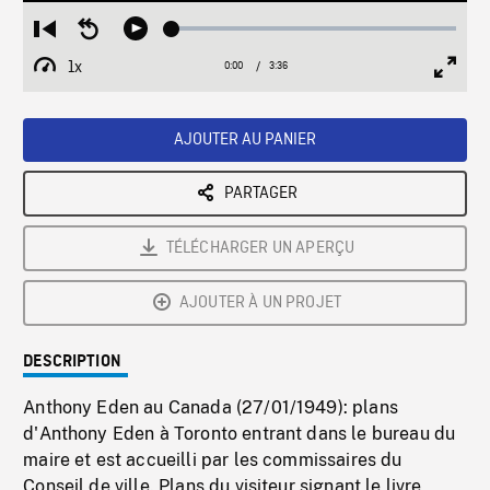
Loaded
:
Restart
Seek
Play
1.84%
from
backward
1x
0:00
Current
3:36
Duration
/
beginning
10
Playback
Full
Time
seconds
Rate
Scree
AJOUTER AU PANIER
PARTAGER
TÉLÉCHARGER UN APERÇU
AJOUTER À UN PROJET
DESCRIPTION
Anthony Eden au Canada (27/01/1949): plans
d'Anthony Eden à Toronto entrant dans le bureau du
maire et est accueilli par les commissaires du
Conseil de ville. Plans du visiteur signant le livre