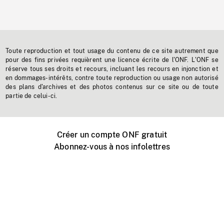
Toute reproduction et tout usage du contenu de ce site autrement que
pour des fins privées requièrent une licence écrite de l'ONF. L'ONF se
réserve tous ses droits et recours, incluant les recours en injonction et
en dommages-intérêts, contre toute reproduction ou usage non autorisé
des plans d'archives et des photos contenus sur ce site ou de toute
partie de celui-ci.
Créer un compte ONF gratuit
Abonnez-vous à nos infolettres
Événements ONF près de chez vous
Créer avec l’ONF
Organiser une projection publique
À propos de ce site