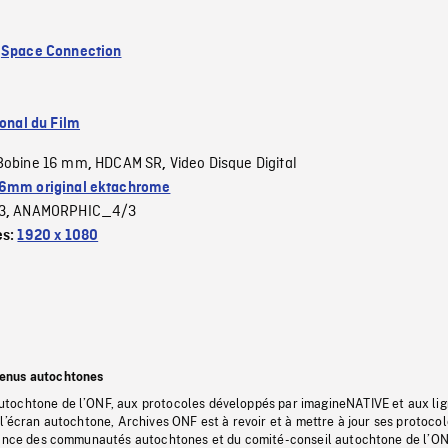
:
Space Connection
ional du Film
Bobine 16 mm
HDCAM SR
Video Disque Digital
,
,
6mm original ektachrome
3
ANAMORPHIC_4/3
,
es:
1920 x 1080
tenus autochtones
tochtone de l’ONF, aux protocoles développés par imagineNATIVE et aux li
l’écran autochtone, Archives ONF est à revoir et à mettre à jour ses protoco
stance des communautés autochtones et du comité-conseil autochtone de l’ON