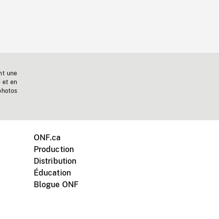
nt une
n et en
photos
ONF.ca
Production
Distribution
Éducation
Blogue ONF