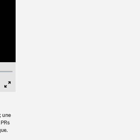
Full
Screen
; une
. PRs
que.