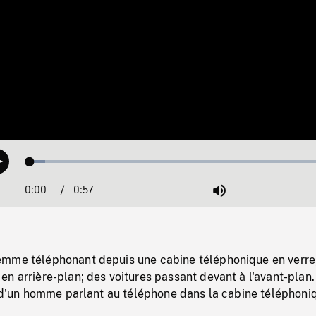
Loaded
:
Play
4.92%
0:00
Current
0:57
Duration
/
Mute
Time
mme téléphonant depuis une cabine téléphonique en verre
n arrière-plan; des voitures passant devant à l'avant-plan
l d'un homme parlant au téléphone dans la cabine téléphoni