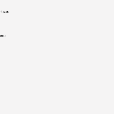
nt pas
ermes