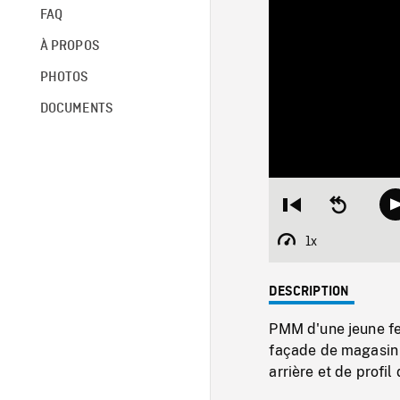
FAQ
À PROPOS
PHOTOS
DOCUMENTS
Restart
Seek
from
backward
beginning
10
1x
Playback
seconds
Rate
DESCRIPTION
PMM d'une jeune fe
façade de magasin e
arrière et de profi