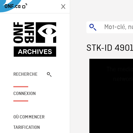
ONF.ca
STK-ID 490
This
The media
is
a
RECHERCHE
network
modal
window.
CONNEXION
OÙ COMMENCER
TARIFICATION