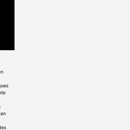
Playback
Rate
en
ques
nte
s
tan
tes