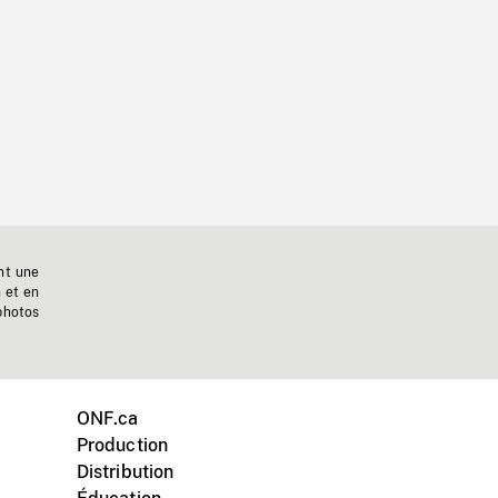
nt une
n et en
photos
ONF.ca
Production
Distribution