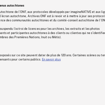
tenus autochtones
tochtone de l’ONF, aux protocoles développés par imagineNATIVE et aux li
l’écran autochtone, Archives ONF est à revoir et à mettre à jour ses protoco
stance des communautés autochtones et du comité-conseil autochtone de l’ON
uspendu l’octroi de licences pour les archives, les extraits et les photos
ants et participantes autochtones à des clients ou clientes qui ne s’identifie
res des Premières Nations, Inuit ou Métis).
 exposés sur ce site peuvent dater de plus de 120 ans. Certaines scènes ou t
fensants pour certains publics.
En savoir plus