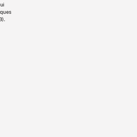
ui
lques
3).