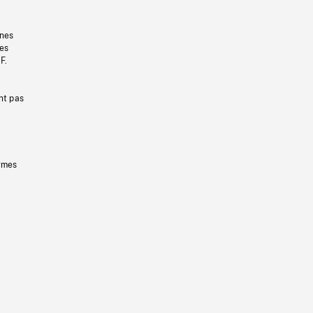
gnes
les
F.
nt pas
ermes