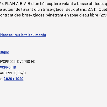
7). PLAN AIR-AIR d'un hélicoptère volant à basse altitude, q
e autour de l'avant d'un brise-glace (deux plans; 2:31). Que
rant des brise-glaces pénétrant en zone d'eau libre (2:5
:
Menaces sur le toit du monde
ctique
DVCPRO25
DVCPRO HD
,
VCPRO HD
AMORPHIC
16/9
,
es:
1920 x 1080