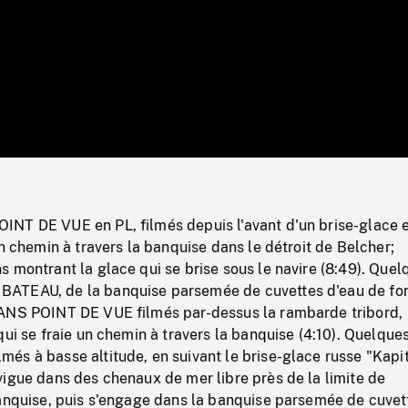
/
Loaded
:
Mute
0%
NT DE VUE en PL, filmés depuis l'avant d'un brise-glace 
un chemin à travers la banquise dans le détroit de Belcher;
 montrant la glace qui se brise sous le navire (8:49). Quel
ATEAU, de la banquise parsemée de cuvettes d'eau de fo
ANS POINT DE VUE filmés par-dessus la rambarde tribord,
qui se fraie un chemin à travers la banquise (4:10). Quelque
és à basse altitude, en suivant le brise-glace russe "Kapi
igue dans des chenaux de mer libre près de la limite de
banquise, puis s'engage dans la banquise parsemée de cuvet