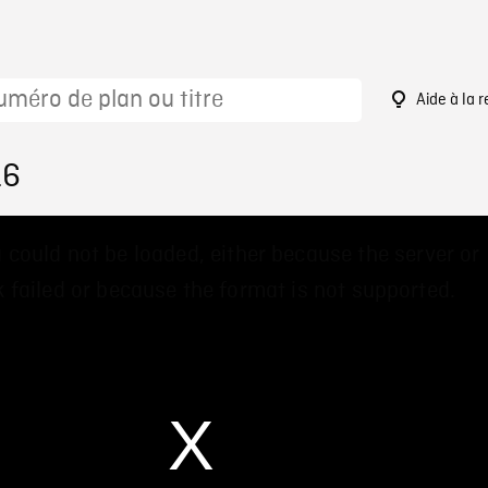
Aide à la 
16
 could not be loaded, either because the server or
 failed or because the format is not supported.