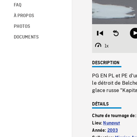
FAQ
À PROPOS
PHOTOS
Restart
Seek
DOCUMENTS
from
backward
beginning
10
1x
Playback
seconds
Rate
DESCRIPTION
PG EN PL et PE d'u
le détroit de Belch
glace russe "Kapita
DÉTAILS
Chute de tournage de
Lieu:
Nunavut
Année:
2003