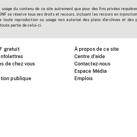
t usage du contenu de ce site autrement que pour des fins privées requière
'ONF se réserve tous ses droits et recours, incluant les recours en injonctio
e toute reproduction ou usage non autorisé des plans d'archives et des 
toute partie de celui-ci.
 gratuit
À propos de ce site
nfolettres
Centre d'aide
s de chez vous
Contactez-nous
Espace Média
tion publique
Emplois
Instagram
Vimeo
X
télé