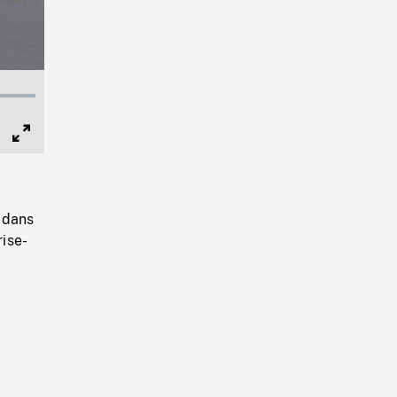
Full
Screen
 dans
rise-