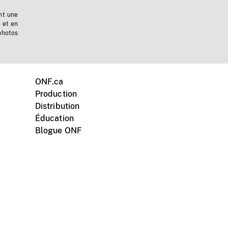
nt une
n et en
photos
ONF.ca
Production
Distribution
Éducation
Blogue ONF