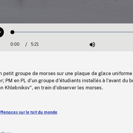
Loaded
:
Play
1.34%
0:00
Current
5:21
Duration
/
Mute
Time
n petit groupe de morses sur une plaque de glace uniforme
er; PM en PL d'un groupe d'étudiants installés à l'avant du b
n Khlebnikov", en train d'observer les morses.
:
Menaces sur le toit du monde