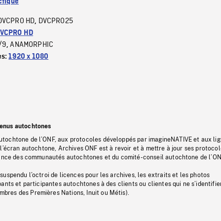
ctique
DVCPRO HD
DVCPRO25
,
VCPRO HD
/9
ANAMORPHIC
,
es:
1920 x 1080
tenus autochtones
tochtone de l’ONF, aux protocoles développés par imagineNATIVE et aux li
l’écran autochtone, Archives ONF est à revoir et à mettre à jour ses protoco
stance des communautés autochtones et du comité-conseil autochtone de l’ON
uspendu l’octroi de licences pour les archives, les extraits et les photos
ants et participantes autochtones à des clients ou clientes qui ne s’identifie
res des Premières Nations, Inuit ou Métis).