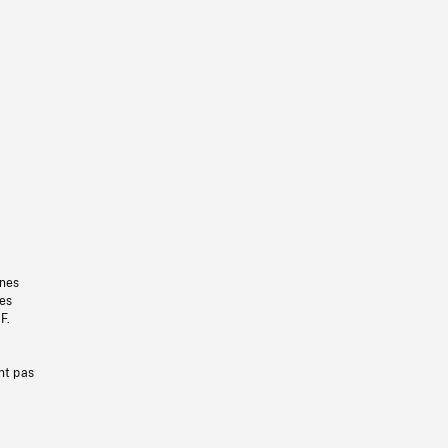
gnes
les
F.
nt pas