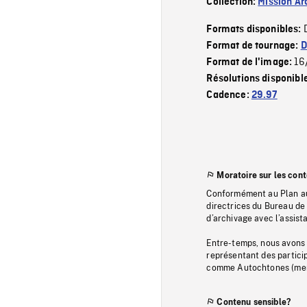
Collection:
Mission Ar
Formats disponibles:
Format de tournage:
D
16
Format de l'image:
Résolutions disponibl
Cadence:
29.97
Moratoire sur les con
Conformément au Plan au
directrices du Bureau de 
d’archivage avec l’assi
Entre-temps, nous avons s
représentant des particip
comme Autochtones (memb
Contenu sensible?