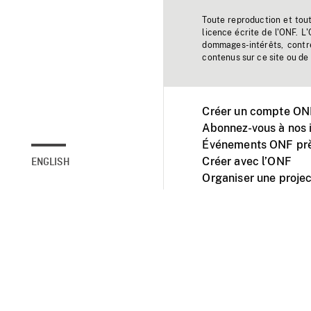
Toute reproduction et tou
licence écrite de l'ONF. L
dommages-intérêts, contr
contenus sur ce site ou de 
Créer un compte ONF
Abonnez-vous à nos i
Événements ONF prè
Créer avec l’ONF
ENGLISH
Organiser une projec
Facebook
Youtube
L'ONF sur mobile et 