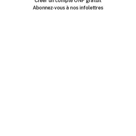
Créer un compte ONF gratuit
Abonnez-vous à nos infolettres
Événements ONF près de chez vous
Créer avec l’ONF
Organiser une projection publique
À propos de ce site
Centre d'aide
Contactez-nous
Espace Média
Emplois
ONF.ca
Production
Distribution
Éducation
Blogue ONF