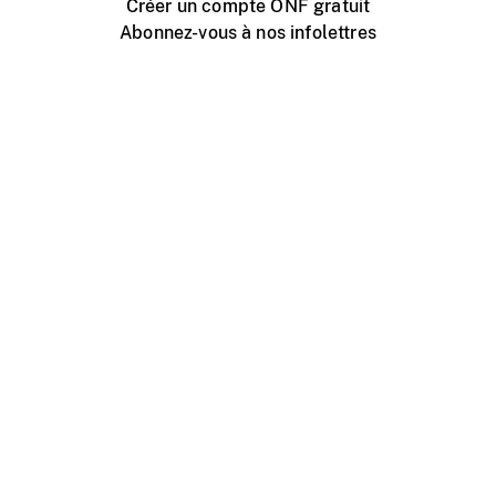
Créer un compte ONF gratuit
Abonnez-vous à nos infolettres
Événements ONF près de chez vous
Créer avec l’ONF
Organiser une projection publique
À propos de ce site
Centre d'aide
Contactez-nous
Espace Média
Emplois
ONF.ca
Production
Distribution
Éducation
Blogue ONF