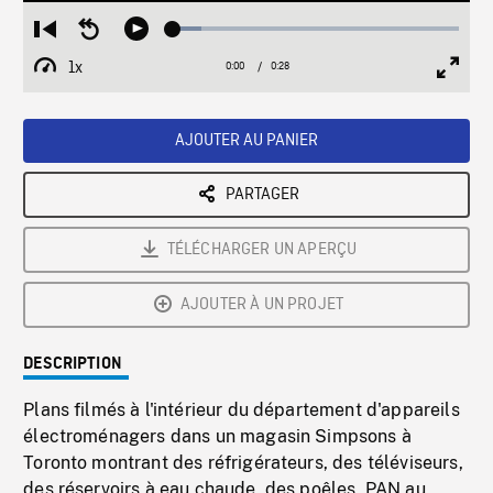
Loaded
:
Restart
Seek
Play
9.92%
from
backward
1x
0:00
Current
0:28
Duration
/
beginning
10
Playback
Full
Time
seconds
Rate
Scree
AJOUTER AU PANIER
PARTAGER
TÉLÉCHARGER UN APERÇU
AJOUTER À UN PROJET
DESCRIPTION
Plans filmés à l'intérieur du département d'appareils
électroménagers dans un magasin Simpsons à
Toronto montrant des réfrigérateurs, des téléviseurs,
des réservoirs à eau chaude, des poêles, PAN au