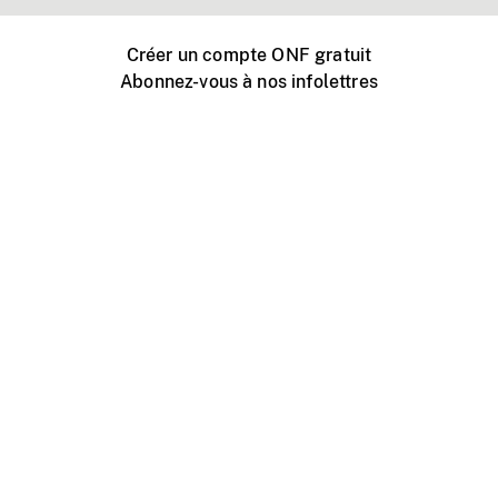
Créer un compte ONF gratuit
Abonnez-vous à nos infolettres
Événements ONF près de chez vous
Créer avec l’ONF
Organiser une projection publique
À propos de ce site
Centre d'aide
Contactez-nous
Espace Média
Emplois
ONF.ca
Production
Distribution