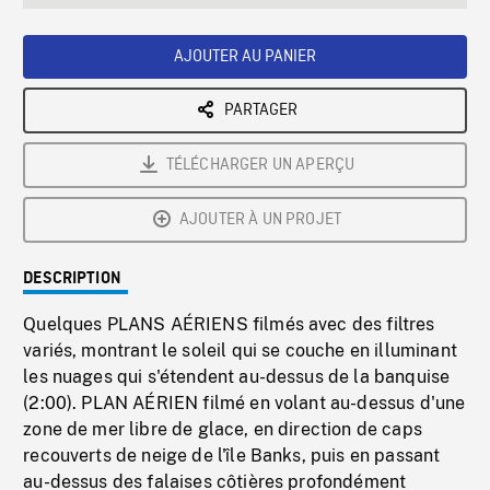
seconds
Rate
Scree
AJOUTER AU PANIER
PARTAGER
TÉLÉCHARGER UN APERÇU
AJOUTER À UN PROJET
DESCRIPTION
Quelques PLANS AÉRIENS filmés avec des filtres
variés, montrant le soleil qui se couche en illuminant
les nuages qui s'étendent au-dessus de la banquise
(2:00). PLAN AÉRIEN filmé en volant au-dessus d'une
zone de mer libre de glace, en direction de caps
recouverts de neige de l'île Banks, puis en passant
au-dessus des falaises côtières profondément