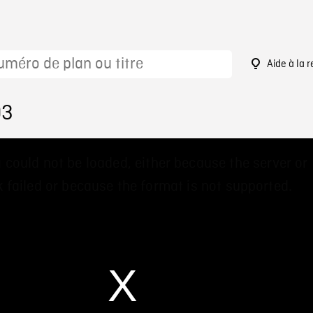
Aide à la 
03
 could not be loaded, either because the server or
 failed or because the format is not supported.