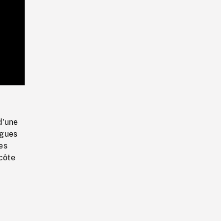
Playback
Rate
d'une
agues
es
 côte