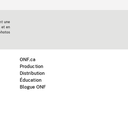
nt une
n et en
photos
ONF.ca
Production
Distribution
Éducation
Blogue ONF