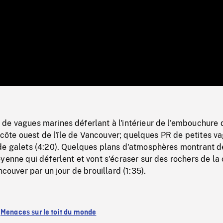
/
Loaded
:
Mute
0%
de vagues marines déferlant à l'intérieur de l'embouchure 
la côte ouest de l'île de Vancouver; quelques PR de petites v
de galets (4:20). Quelques plans d'atmosphères montrant d
yenne qui déferlent et vont s'écraser sur des rochers de la
ncouver par un jour de brouillard (1:35).
:
Menaces sur le toit du monde