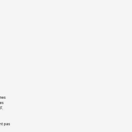
gnes
les
F.
nt pas