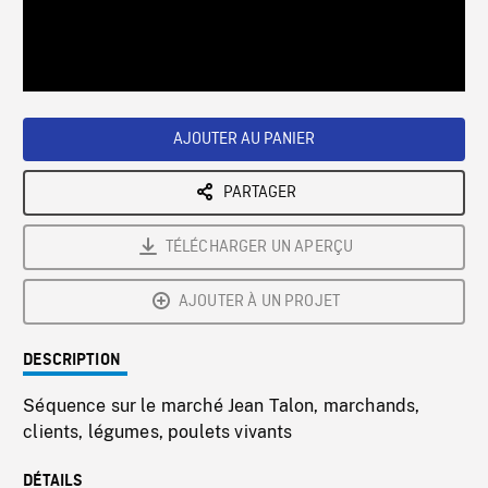
/
Loaded
:
Playback
0%
Rate
AJOUTER AU PANIER
PARTAGER
TÉLÉCHARGER UN APERÇU
AJOUTER À UN PROJET
DESCRIPTION
Séquence sur le marché Jean Talon, marchands,
clients, légumes, poulets vivants
DÉTAILS