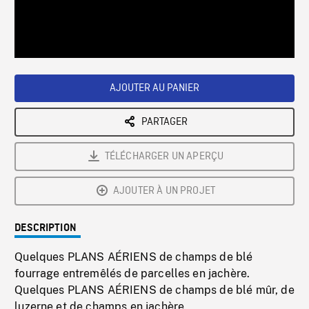
/
Loaded
:
Playback
0%
Rate
AJOUTER AU PANIER
PARTAGER
TÉLÉCHARGER UN APERÇU
AJOUTER À UN PROJET
DESCRIPTION
Quelques PLANS AÉRIENS de champs de blé
fourrage entremêlés de parcelles en jachère.
Quelques PLANS AÉRIENS de champs de blé mûr, de
luzerne et de champs en jachère.