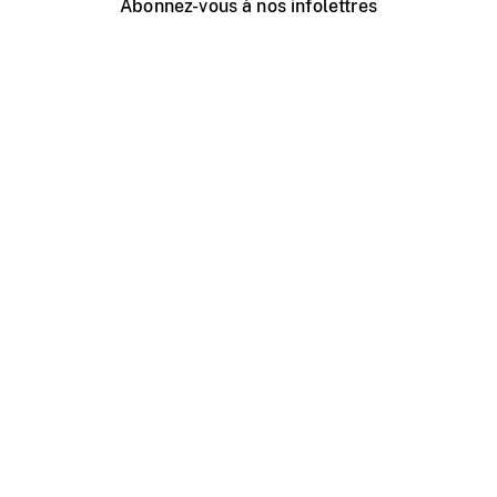
Abonnez-vous à nos infolettres
Événements ONF près de chez vous
Créer avec l’ONF
Organiser une projection publique
À propos de ce site
Centre d'aide
Contactez-nous
Espace Média
Emplois
ONF.ca
Production
Distribution
Éducation
Blogue ONF