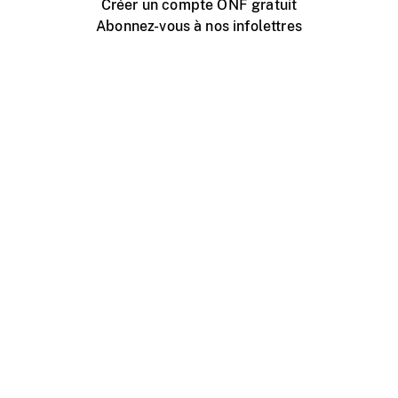
Créer un compte ONF gratuit
Abonnez-vous à nos infolettres
Événements ONF près de chez vous
Créer avec l’ONF
Organiser une projection publique
À propos de ce site
Centre d'aide
Contactez-nous
Espace Média
Emplois
ONF.ca
Production
Distribution
Éducation
Blogue ONF