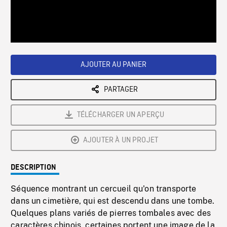
/
Loaded
:
Playback
0%
Rate
AJOUTER AU PANIER
PARTAGER
TÉLÉCHARGER UN APERÇU
AJOUTER À UN PROJET
DESCRIPTION
Séquence montrant un cercueil qu'on transporte
dans un cimetière, qui est descendu dans une tombe.
Quelques plans variés de pierres tombales avec des
caractères chinois, certaines portent une image de la