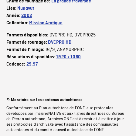
Chute de tournage de:
La grande traversée
Lieu:
Nunavut
Année:
2002
Collection:
Mission Arctique
DVCPRO HD
DVCPRO25
Formats disponibles:
,
Format de tournage:
DVCPRO HD
16/9
ANAMORPHIC
Format de l'image:
,
Résolutions disponibles:
1920 x 1080
Cadence:
29.97
Moratoire sur les contenus autochtones
Conformément au Plan autochtone de l’ONF, aux protocoles
développés par imagineNATIVE et aux lignes directrices du Bureau
de l’écran autochtone, Archives ONF est à revoir et à mettre à jour
ses protocoles d’archivage avec l’assistance des communautés
autochtones et du comité-conseil autochtone de l’ONF.