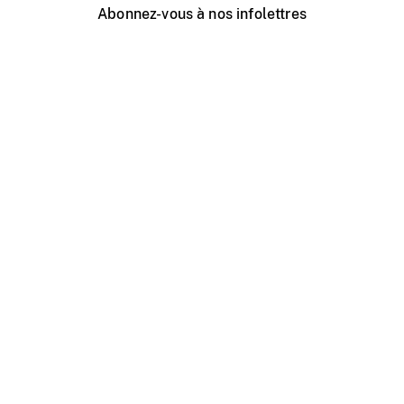
Abonnez-vous à nos infolettres
Événements ONF près de chez vous
Créer avec l’ONF
Organiser une projection publique
À propos de ce site
Centre d'aide
Contactez-nous
Espace Média
Emplois
ONF.ca
Production
Distribution
Éducation
Blogue ONF