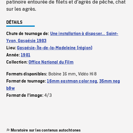
patinoire entourée de filets et d'agrès de pêche, chat
sur les agrès.
DÉTAILS
Chute de tournage de:
Une installation à disposer... Saint-
Yvon, Gaspésie 1983
Lieu:
Gaspésie-Île-de-la-Madeleine (région)
Année:
1981
Collection:
Office National du Film
Bobine 16 mm
Vidéo Hi 8
Formats disponibles:
,
Format de tournage:
16mm eastman color neg
,
35mm neg
b&w
4/3
Format de l'image:
Moratoire sur les contenus autochtones