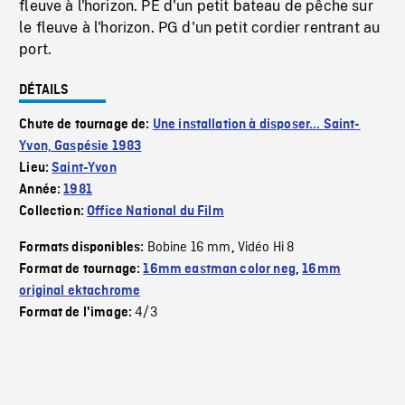
fleuve à l'horizon. PE d'un petit bateau de pêche sur
le fleuve à l'horizon. PG d'un petit cordier rentrant au
port.
DÉTAILS
Chute de tournage de:
Une installation à disposer... Saint-
Yvon, Gaspésie 1983
Lieu:
Saint-Yvon
Année:
1981
Collection:
Office National du Film
Bobine 16 mm
Vidéo Hi 8
Formats disponibles:
,
Format de tournage:
16mm eastman color neg
,
16mm
original ektachrome
4/3
Format de l'image: