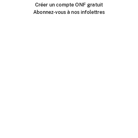
Créer un compte ONF gratuit
Abonnez-vous à nos infolettres
Événements ONF près de chez vous
Créer avec l’ONF
Organiser une projection publique
À propos de ce site
Centre d'aide
Contactez-nous
Espace Média
Emplois
ONF.ca
Production
Distribution
Éducation
Blogue ONF