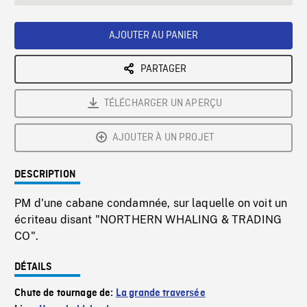
seconds
Rate
Scree
AJOUTER AU PANIER
PARTAGER
TÉLÉCHARGER UN APERÇU
AJOUTER À UN PROJET
DESCRIPTION
PM d'une cabane condamnée, sur laquelle on voit un
écriteau disant "NORTHERN WHALING & TRADING
CO".
DÉTAILS
Chute de tournage de:
La grande traversée