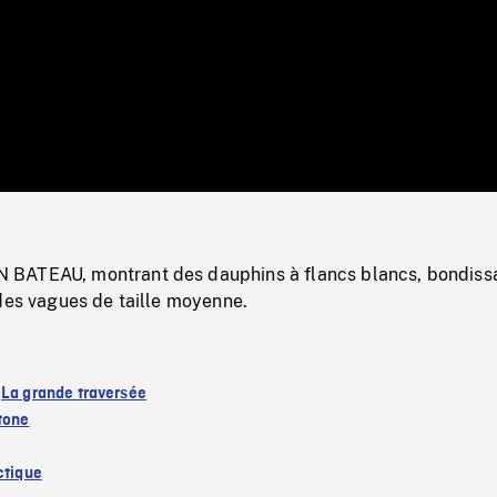
/
Loaded
:
Mute
0%
BATEAU, montrant des dauphins à flancs blancs, bondiss
des vagues de taille moyenne.
:
La grande traversée
tone
ctique