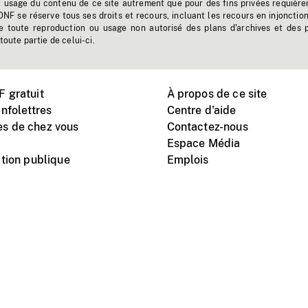
t usage du contenu de ce site autrement que pour des fins privées requière
'ONF se réserve tous ses droits et recours, incluant les recours en injonctio
e toute reproduction ou usage non autorisé des plans d'archives et des 
toute partie de celui-ci.
 gratuit
À propos de ce site
nfolettres
Centre d'aide
s de chez vous
Contactez-nous
Espace Média
tion publique
Emplois
Instagram
Vimeo
X
télé