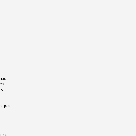
gnes
les
F.
nt pas
ermes