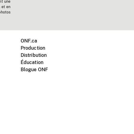
nt une
n et en
photos
ONF.ca
Production
Distribution
Éducation
Blogue ONF