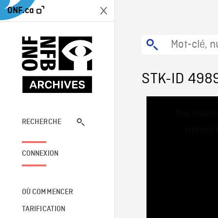
ONF.ca
STK-ID 498
This
The media
is
a
RECHERCHE
network
modal
window.
CONNEXION
OÙ COMMENCER
TARIFICATION