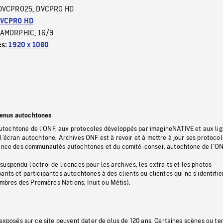
DVCPRO25
DVCPRO HD
,
VCPRO HD
AMORPHIC
16/9
,
es:
1920 x 1080
tenus autochtones
tochtone de l’ONF, aux protocoles développés par imagineNATIVE et aux li
l’écran autochtone, Archives ONF est à revoir et à mettre à jour ses protoco
stance des communautés autochtones et du comité-conseil autochtone de l’ON
uspendu l’octroi de licences pour les archives, les extraits et les photos
ants et participantes autochtones à des clients ou clientes qui ne s’identifie
res des Premières Nations, Inuit ou Métis).
 exposés sur ce site peuvent dater de plus de 120 ans. Certaines scènes ou t