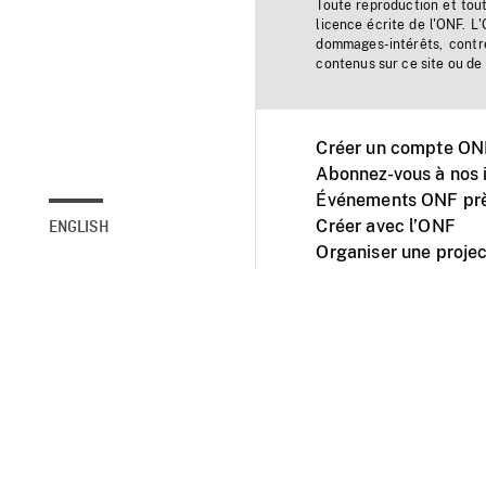
Toute reproduction et tou
licence écrite de l'ONF. L
dommages-intérêts, contr
contenus sur ce site ou de 
Créer un compte ONF
Abonnez-vous à nos i
Événements ONF prè
Créer avec l’ONF
ENGLISH
Organiser une projec
Facebook
Youtube
L'ONF sur mobile et 