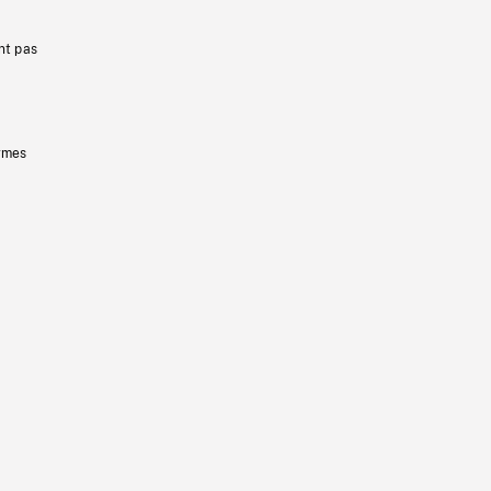
nt pas
ermes