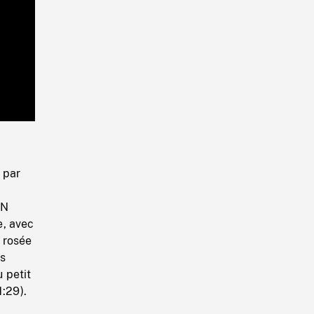
Playback
Rate
 par
e
AN
, avec
 rosée
ps
u petit
1:29).