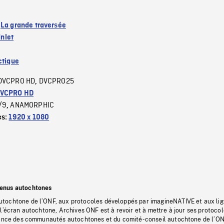
:
La grande traversée
Inlet
ctique
DVCPRO HD
DVCPRO25
,
VCPRO HD
/9
ANAMORPHIC
,
es:
1920 x 1080
tenus autochtones
tochtone de l’ONF, aux protocoles développés par imagineNATIVE et aux li
l’écran autochtone, Archives ONF est à revoir et à mettre à jour ses protoco
stance des communautés autochtones et du comité-conseil autochtone de l’ON