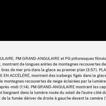
/
Loaded
:
Mute
0%
AIRE, PM GRAND-ANGULAIRE et PG pittoresques filmés
er, montrant de longues arêtes de montagnes recouvertes d
t bras de mer pris dans la glace au premier plan (3:57). PL
N ACCÉLÉRÉ, montrant des icebergs figés dans la glace
de montagnes recouvertes de neige éclairées par la lumière
 d'après-midi (1:14). PM GRAND-ANGULAIRE montrant les ca
ot baignant dans la lumière rosée du soleil de l'autre côté d
t de la fumée dériver de droite à gauche devant la caméra (