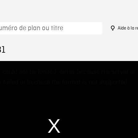
Aide à la 
31
 could not be loaded, either because the server or
 failed or because the format is not supported.