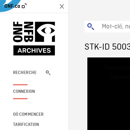
ONF.ca
STK-ID 500
This
The media
is
a
RECHERCHE
network
modal
window.
CONNEXION
OÙ COMMENCER
TARIFICATION