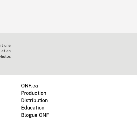
nt une
n et en
photos
ONF.ca
Production
Distribution
Éducation
Blogue ONF