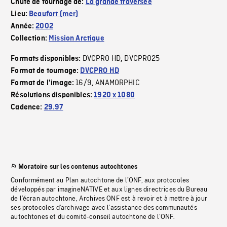
Chute de tournage de:
La grande traversée
Lieu:
Beaufort (mer)
Année:
2002
Collection:
Mission Arctique
DVCPRO HD
DVCPRO25
Formats disponibles:
,
Format de tournage:
DVCPRO HD
16/9
ANAMORPHIC
Format de l'image:
,
Résolutions disponibles:
1920 x 1080
Cadence:
29.97
Moratoire sur les contenus autochtones
Conformément au Plan autochtone de l’ONF, aux protocoles
développés par imagineNATIVE et aux lignes directrices du Bureau
de l’écran autochtone, Archives ONF est à revoir et à mettre à jour
ses protocoles d’archivage avec l’assistance des communautés
autochtones et du comité-conseil autochtone de l’ONF.