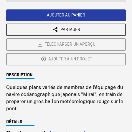
seconds
Rate
Scree
AJOUTER AU PANIER
PARTAGER
TÉLÉCHARGER UN APERÇU
AJOUTER À UN PROJET
DESCRIPTION
Quelques plans variés de membres de l'équipage du
navire océanographique japonais "Mirai", en train de
préparer un gros ballon météorologique rouge sur le
pont.
DÉTAILS