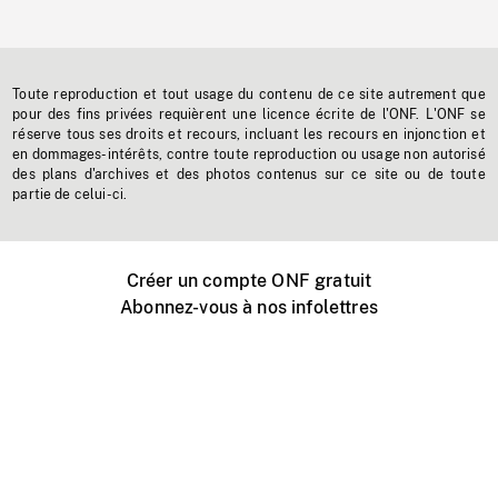
Toute reproduction et tout usage du contenu de ce site autrement que
pour des fins privées requièrent une licence écrite de l'ONF. L'ONF se
réserve tous ses droits et recours, incluant les recours en injonction et
en dommages-intérêts, contre toute reproduction ou usage non autorisé
des plans d'archives et des photos contenus sur ce site ou de toute
partie de celui-ci.
Créer un compte ONF gratuit
Abonnez-vous à nos infolettres
Événements ONF près de chez vous
Créer avec l’ONF
Organiser une projection publique
À propos de ce site
Centre d'aide