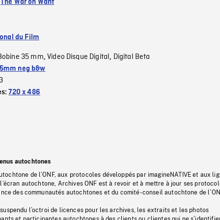
:
The War on Want
ional du Film
Bobine 35 mm
Video Disque Digital
Digital Beta
,
,
5mm neg b&w
3
es:
720 x 486
tenus autochtones
tochtone de l’ONF, aux protocoles développés par imagineNATIVE et aux li
l’écran autochtone, Archives ONF est à revoir et à mettre à jour ses protoco
stance des communautés autochtones et du comité-conseil autochtone de l’ON
uspendu l’octroi de licences pour les archives, les extraits et les photos
ants et participantes autochtones à des clients ou clientes qui ne s’identifie