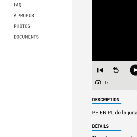
FAQ
À PROPOS
PHOTOS
DOCUMENTS
Restart
Seek
from
backward
beginning
10
1x
Playback
seconds
Rate
DESCRIPTION
PE EN PL de la jungl
DÉTAILS