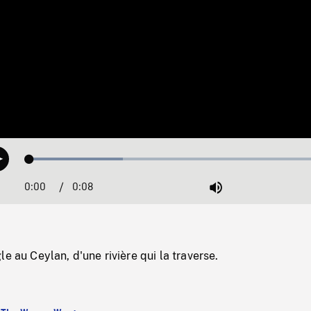
Loaded
:
Play
30.08%
0:00
Current
0:08
Duration
/
Mute
Time
e au Ceylan, d'une rivière qui la traverse.