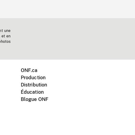
nt une
n et en
photos
ONF.ca
Production
Distribution
Éducation
Blogue ONF