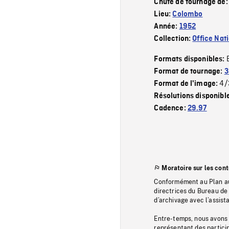
Chute de tournage de
Lieu:
Colombo
Année:
1952
Collection:
Office Nat
Formats disponibles:
Format de tournage:
3
4/
Format de l'image:
Résolutions disponibl
Cadence:
29.97
Moratoire sur les con
Conformément au Plan au
directrices du Bureau de 
d’archivage avec l’assi
Entre-temps, nous avons s
représentant des particip