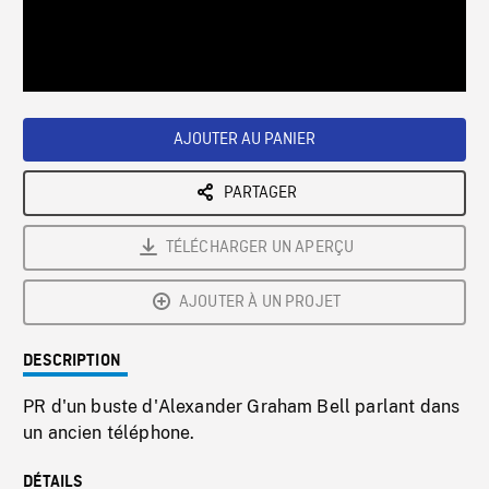
/
Loaded
:
Playback
0%
Rate
AJOUTER AU PANIER
PARTAGER
TÉLÉCHARGER UN APERÇU
AJOUTER À UN PROJET
DESCRIPTION
PR d'un buste d'Alexander Graham Bell parlant dans
un ancien téléphone.
DÉTAILS