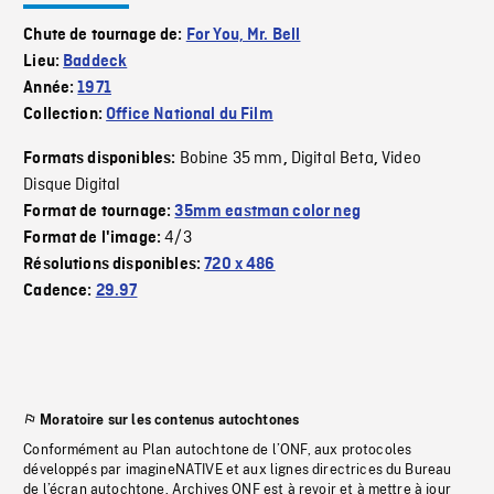
Chute de tournage de:
For You, Mr. Bell
Lieu:
Baddeck
Année:
1971
Collection:
Office National du Film
Bobine 35 mm
Digital Beta
Video
Formats disponibles:
,
,
Disque Digital
Format de tournage:
35mm eastman color neg
4/3
Format de l'image:
Résolutions disponibles:
720 x 486
Cadence:
29.97
Moratoire sur les contenus autochtones
Conformément au Plan autochtone de l’ONF, aux protocoles
développés par imagineNATIVE et aux lignes directrices du Bureau
de l’écran autochtone, Archives ONF est à revoir et à mettre à jour