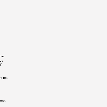
gnes
les
F.
nt pas
ermes