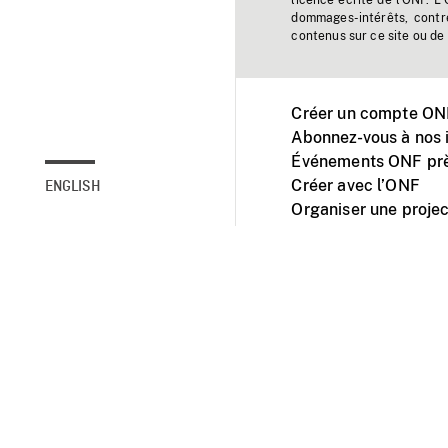
licence écrite de l'ONF. L
dommages-intérêts, contr
contenus sur ce site ou de 
Créer un compte ONF
Abonnez-vous à nos i
Événements ONF prè
Créer avec l’ONF
ENGLISH
Organiser une projec
Facebook
Youtube
L'ONF sur mobile et 