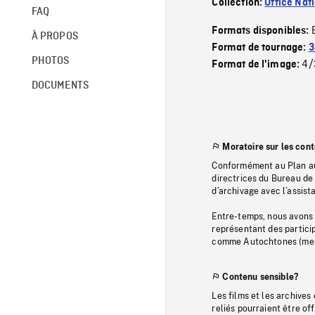
Collection:
Office Nat
FAQ
Formats disponibles:
À PROPOS
Format de tournage:
3
PHOTOS
4/
Format de l'image:
DOCUMENTS
Moratoire sur les con
Conformément au Plan au
directrices du Bureau de 
d’archivage avec l’assi
Entre-temps, nous avons s
représentant des particip
comme Autochtones (memb
Contenu sensible?
Les films et les archives
reliés pourraient être of