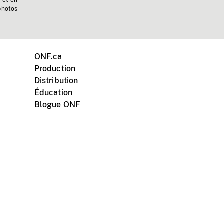
n et en
photos
ONF.ca
Production
Distribution
Éducation
Blogue ONF