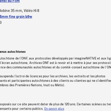
ional du Film
Bobine 35 mm
Vidéo Hi 8
,
5mm fine grain b&w
3
tenus autochtones
tochtone de l’ONF, aux protocoles développés par imagineNATIVE et aux li
l’écran autochtone, Archives ONF est à revoir et à mettre à jour ses protoco
stance des communautés autochtones et du comité-conseil autochtone de l’ON
uspendu l’octroi de licences pour les archives, les extraits et les photos
ants et participantes autochtones à des clients ou clientes qui ne s’identifie
res des Premières Nations, Inuit ou Métis).
 exposés sur ce site peuvent dater de plus de 120 ans. Certaines scènes ou t
fensants pour certains publics.
En savoir plus