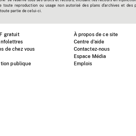
'ONF se réserve tous ses droits et recours, incluant les recours en injonctio
e toute reproduction ou usage non autorisé des plans d'archives et des 
toute partie de celui-ci.
 gratuit
À propos de ce site
nfolettres
Centre d'aide
s de chez vous
Contactez-nous
Espace Média
tion publique
Emplois
Instagram
Vimeo
X
télé