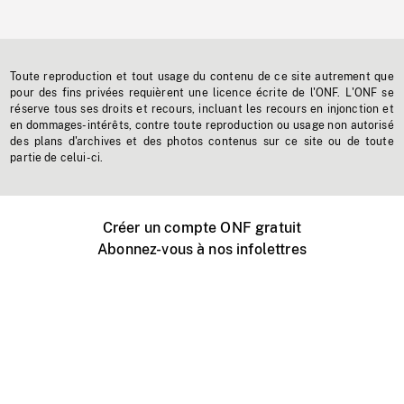
Toute reproduction et tout usage du contenu de ce site autrement que
pour des fins privées requièrent une licence écrite de l'ONF. L'ONF se
réserve tous ses droits et recours, incluant les recours en injonction et
en dommages-intérêts, contre toute reproduction ou usage non autorisé
des plans d'archives et des photos contenus sur ce site ou de toute
partie de celui-ci.
Créer un compte ONF gratuit
Abonnez-vous à nos infolettres
Événements ONF près de chez vous
Créer avec l’ONF
Organiser une projection publique
À propos de ce site
Centre d'aide