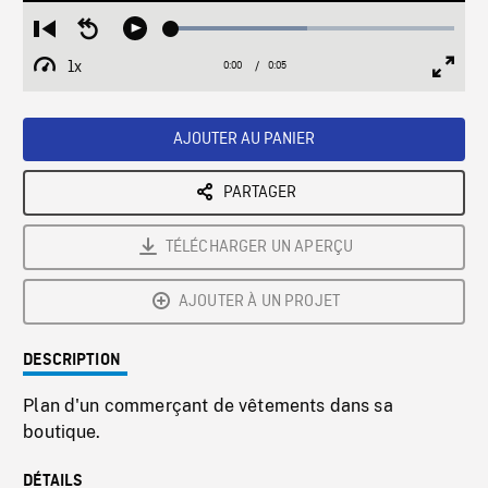
Loaded
:
Restart
Seek
Play
47.97%
from
backward
1x
0:00
Current
0:05
Duration
/
beginning
10
Playback
Full
Time
seconds
Rate
Scree
AJOUTER AU PANIER
PARTAGER
TÉLÉCHARGER UN APERÇU
AJOUTER À UN PROJET
DESCRIPTION
Plan d'un commerçant de vêtements dans sa
boutique.
DÉTAILS