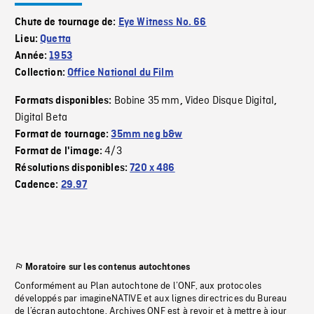
Chute de tournage de:
Eye Witness No. 66
Lieu:
Quetta
Année:
1953
Collection:
Office National du Film
Bobine 35 mm
Video Disque Digital
Formats disponibles:
,
,
Digital Beta
Format de tournage:
35mm neg b&w
4/3
Format de l'image:
Résolutions disponibles:
720 x 486
Cadence:
29.97
Moratoire sur les contenus autochtones
Conformément au Plan autochtone de l’ONF, aux protocoles
développés par imagineNATIVE et aux lignes directrices du Bureau
de l’écran autochtone, Archives ONF est à revoir et à mettre à jour