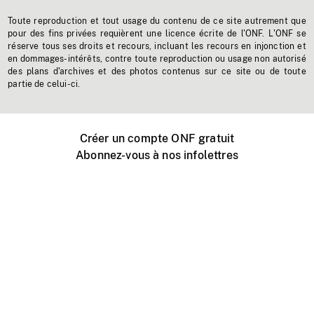
Toute reproduction et tout usage du contenu de ce site autrement que
pour des fins privées requièrent une licence écrite de l'ONF. L'ONF se
réserve tous ses droits et recours, incluant les recours en injonction et
en dommages-intérêts, contre toute reproduction ou usage non autorisé
des plans d'archives et des photos contenus sur ce site ou de toute
partie de celui-ci.
Créer un compte ONF gratuit
Abonnez-vous à nos infolettres
Événements ONF près de chez vous
Créer avec l’ONF
Organiser une projection publique
À propos de ce site
Centre d'aide
Contactez-nous
Espace Média