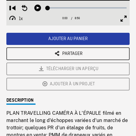
Loaded
:
Restart
Seek
Play
0.41%
from
backward
1x
0:00
Current
8:56
Duration
/
beginning
10
Playback
Full
Time
seconds
Rate
Scree
AJOUTER AU PANIER
PARTAGER
TÉLÉCHARGER UN APERÇU
AJOUTER À UN PROJET
DESCRIPTION
PLAN TRAVELLING CAMÉRA À L'ÉPAULE filmé en
marchant le long d'échoppes variées d'un marché de
trottoir; quelques PR d'un étalage de fruits, de
montres en vente; PMM de drapeaux variés en