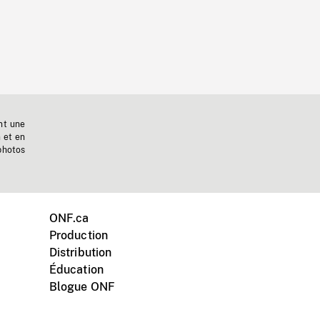
nt une
n et en
photos
ONF.ca
Production
Distribution
Éducation
Blogue ONF