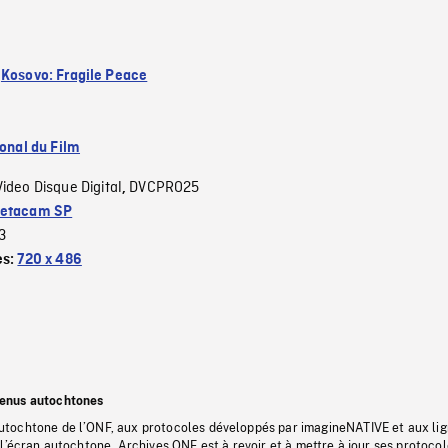
:
Kosovo: Fragile Peace
ional du Film
Video Disque Digital
DVCPRO25
,
etacam SP
3
es:
720 x 486
tenus autochtones
tochtone de l’ONF, aux protocoles développés par imagineNATIVE et aux li
l’écran autochtone, Archives ONF est à revoir et à mettre à jour ses protoco