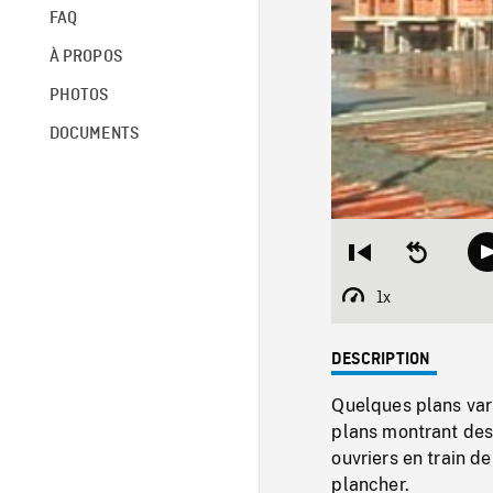
FAQ
À PROPOS
PHOTOS
DOCUMENTS
Restart
Seek
from
backward
beginning
10
1x
Playback
seconds
Rate
DESCRIPTION
Quelques plans var
plans montrant des
ouvriers en train d
plancher.