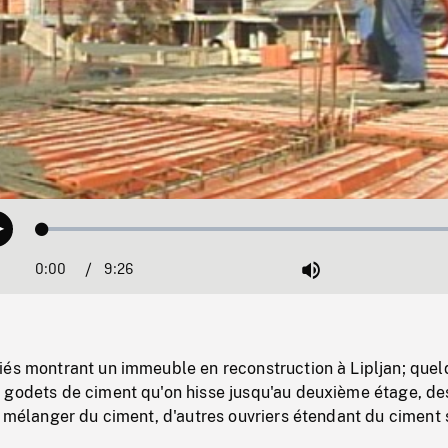
Loaded
:
Play
0.39%
0:00
Current
9:26
Duration
/
Mute
Time
iés montrant un immeuble en reconstruction à Lipljan; que
 godets de ciment qu'on hisse jusqu'au deuxième étage, de
e mélanger du ciment, d'autres ouvriers étendant du ciment 