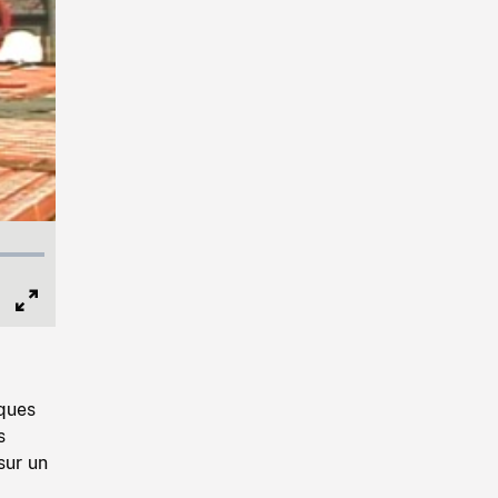
Full
Screen
lques
s
sur un