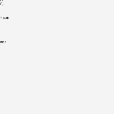
F.
nt pas
ermes