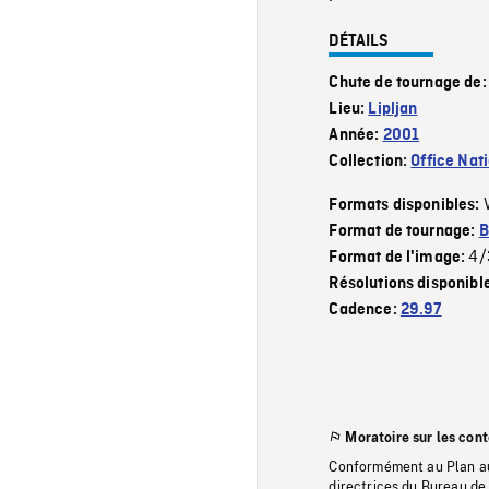
DÉTAILS
Chute de tournage de
Lieu:
Lipljan
Année:
2001
Collection:
Office Nat
Formats disponibles:
Format de tournage:
B
4/
Format de l'image:
Résolutions disponibl
Cadence:
29.97
Moratoire sur les con
Conformément au Plan au
directrices du Bureau de 