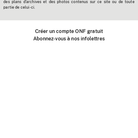
des plans d'archives et des photos contenus sur ce site ou de toute
partie de celui-ci.
Créer un compte ONF gratuit
Abonnez-vous à nos infolettres
Événements ONF près de chez vous
Créer avec l’ONF
Organiser une projection publique
À propos de ce site
Centre d'aide
Contactez-nous
Espace Média
Emplois
ONF.ca