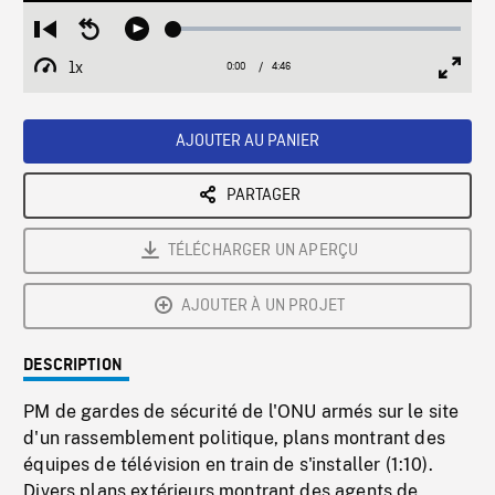
Loaded
:
Restart
Seek
Play
1.08%
from
backward
1x
0:00
Current
4:46
Duration
/
beginning
10
Playback
Full
Time
seconds
Rate
Scree
AJOUTER AU PANIER
PARTAGER
TÉLÉCHARGER UN APERÇU
AJOUTER À UN PROJET
DESCRIPTION
PM de gardes de sécurité de l'ONU armés sur le site
d'un rassemblement politique, plans montrant des
équipes de télévision en train de s'installer (1:10).
Divers plans extérieurs montrant des agents de