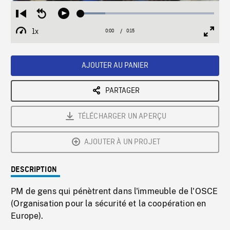
Loaded
:
Restart
Seek
Play
18.49%
from
backward
1x
0:00
Current
0:15
Duration
/
beginning
10
Playback
Full
Time
seconds
Rate
Scree
AJOUTER AU PANIER
PARTAGER
TÉLÉCHARGER UN APERÇU
AJOUTER À UN PROJET
DESCRIPTION
PM de gens qui pénètrent dans l'immeuble de l'OSCE
(Organisation pour la sécurité et la coopération en
Europe).