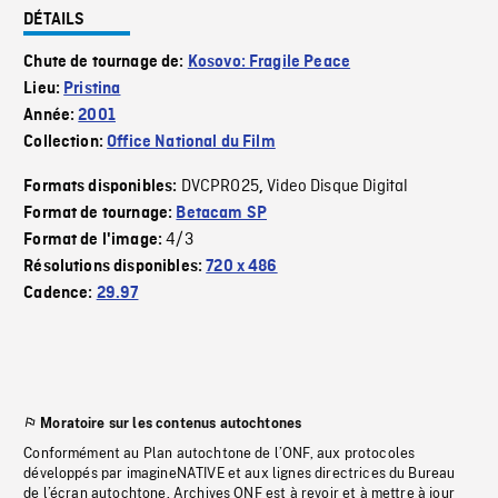
DÉTAILS
Chute de tournage de:
Kosovo: Fragile Peace
Lieu:
Pristina
Année:
2001
Collection:
Office National du Film
DVCPRO25
Video Disque Digital
Formats disponibles:
,
Format de tournage:
Betacam SP
4/3
Format de l'image:
Résolutions disponibles:
720 x 486
Cadence:
29.97
Moratoire sur les contenus autochtones
Conformément au Plan autochtone de l’ONF, aux protocoles
développés par imagineNATIVE et aux lignes directrices du Bureau
de l’écran autochtone, Archives ONF est à revoir et à mettre à jour