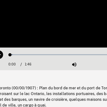
Loaded
:
Play
2.28%
0:00
Current
1:46
Duration
/
Mute
Time
oronto (00/00/1907) : Plan du bord de mer et du port de To
oisant sur le lac Ontario, les installations portuaires, des 
 et des barques, un navire de croisière, quelques maisons su
l de ville, un cargo à quai.