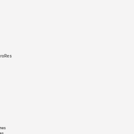
roRes
gnes
les