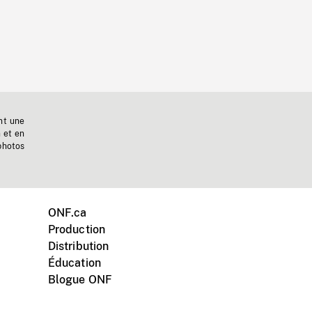
nt une
n et en
photos
ONF.ca
Production
Distribution
Éducation
Blogue ONF