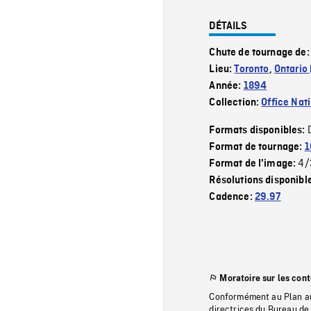
DÉTAILS
Chute de tournage de
Lieu:
Toronto
,
Ontario 
Année:
1894
Collection:
Office Nat
Formats disponibles:
Format de tournage:
1
4/
Format de l'image:
Résolutions disponibl
Cadence:
29.97
Moratoire sur les con
Conformément au Plan au
directrices du Bureau de 