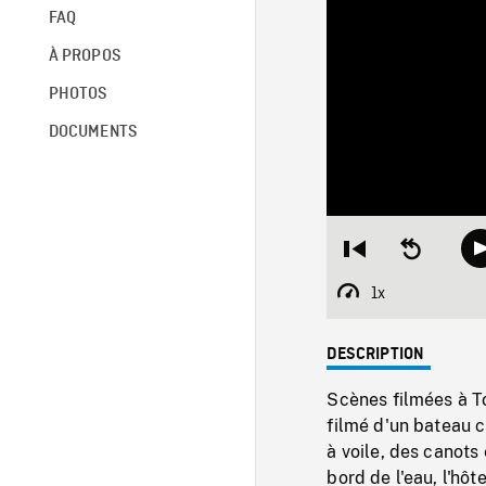
FAQ
À PROPOS
PHOTOS
DOCUMENTS
Restart
Seek
from
backward
beginning
10
1x
Playback
seconds
Rate
DESCRIPTION
Scènes filmées à T
filmé d'un bateau cr
à voile, des canots
bord de l'eau, l'hôte