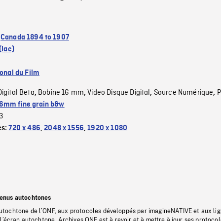
:
Canada 1894 to 1907
(lac)
ional du Film
Digital Beta
Bobine 16 mm
Video Disque Digital
Source Numérique
P
,
,
,
,
6mm fine grain b&w
3
es:
720 x 486
,
2048 x 1556
,
1920 x 1080
tenus autochtones
tochtone de l’ONF, aux protocoles développés par imagineNATIVE et aux li
l’écran autochtone, Archives ONF est à revoir et à mettre à jour ses protoco