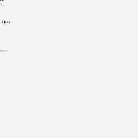
F.
nt pas
ermes