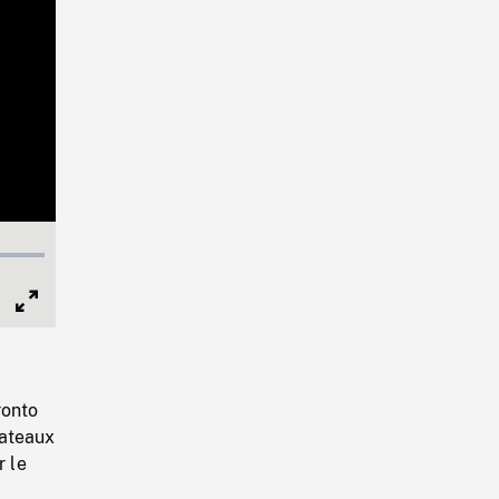
Full
Screen
ronto
bateaux
r le