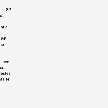
eux; GP
 de
nt à
s GP
gne
fumée
iés
destes
nts se