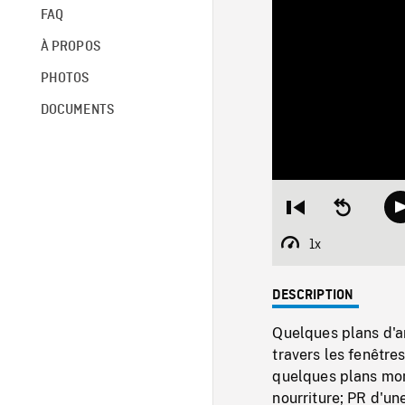
FAQ
À PROPOS
PHOTOS
DOCUMENTS
Restart
Seek
from
backward
beginning
10
1x
Playback
seconds
Rate
DESCRIPTION
Quelques plans d'a
travers les fenêtre
quelques plans mon
nourriture; PR d'un