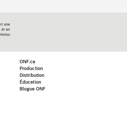
nt une
n et en
photos
ONF.ca
Production
Distribution
Éducation
Blogue ONF