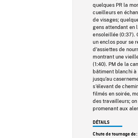
quelques PR la mont
cueilleurs en échan
de visages; quelqu
gens attendant en l
ensoleillée (0:37)
un enclos pour se r
d'assiettes de nour
montrant une vieil
(1:40). PM de la ca
bâtiment blanchi à 
jusqu'au caserneme
s'élevant de chemin
filmés en soirée, m
des travailleurs; o
promenant aux alen
DÉTAILS
Chute de tournage de