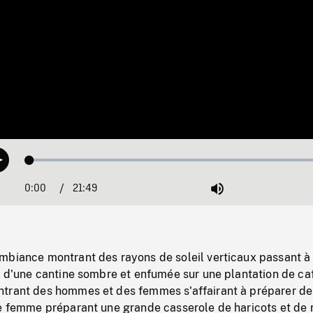
Loaded
:
Play
0.17%
0:00
Current
21:49
Duration
/
Mute
Time
mbiance montrant des rayons de soleil verticaux passant à
s d'une cantine sombre et enfumée sur une plantation de ca
trant des hommes et des femmes s'affairant à préparer de
e femme préparant une grande casserole de haricots et de r