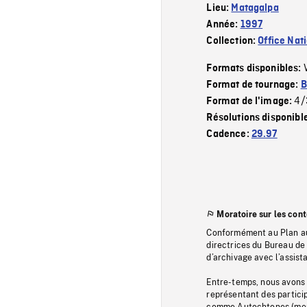
Lieu:
Matagalpa
Année:
1997
Collection:
Office Nat
Formats disponibles:
Format de tournage:
B
4/
Format de l'image:
Résolutions disponibl
Cadence:
29.97
Moratoire sur les con
Conformément au Plan au
directrices du Bureau de 
d’archivage avec l’assi
Entre-temps, nous avons s
représentant des particip
comme Autochtones (memb