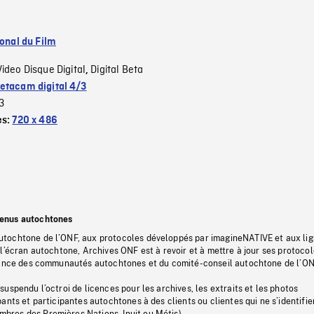
ional du Film
Video Disque Digital
Digital Beta
,
etacam digital 4/3
3
es:
720 x 486
tenus autochtones
tochtone de l’ONF, aux protocoles développés par imagineNATIVE et aux li
l’écran autochtone, Archives ONF est à revoir et à mettre à jour ses protoco
stance des communautés autochtones et du comité-conseil autochtone de l’ON
uspendu l’octroi de licences pour les archives, les extraits et les photos
ants et participantes autochtones à des clients ou clientes qui ne s’identifie
res des Premières Nations, Inuit ou Métis).