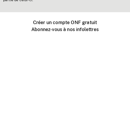
partie de celui-ci.
Créer un compte ONF gratuit
Abonnez-vous à nos infolettres
Événements ONF près de chez vous
Créer avec l’ONF
Organiser une projection publique
À propos de ce site
Centre d'aide
Contactez-nous
Espace Média
Emplois
ONF.ca
Production