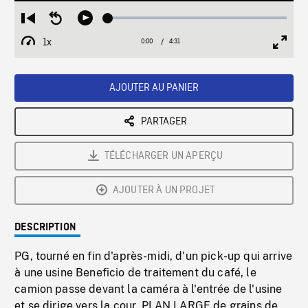
Loaded
:
Restart
Seek
Play
1.45%
from
backward
1x
0:00
Current
4:31
Duration
/
beginning
10
Playback
Full
Time
seconds
Rate
Scree
AJOUTER AU PANIER
PARTAGER
TÉLÉCHARGER UN APERÇU
AJOUTER À UN PROJET
DESCRIPTION
PG, tourné en fin d'après-midi, d'un pick-up qui arrive
à une usine Beneficio de traitement du café, le
camion passe devant la caméra à l'entrée de l'usine
et se dirige vers la cour, PLAN LARGE de grains de