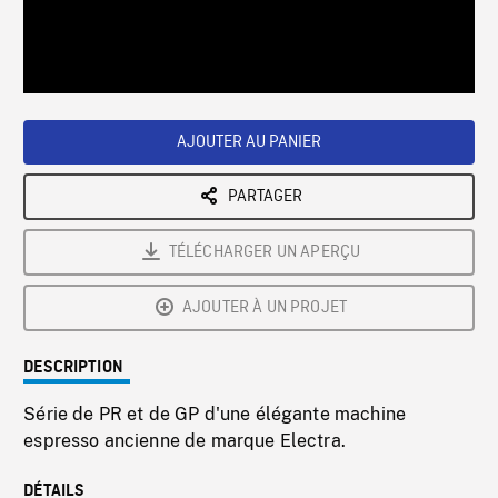
/
Loaded
:
Playback
0%
Rate
AJOUTER AU PANIER
PARTAGER
TÉLÉCHARGER UN APERÇU
AJOUTER À UN PROJET
DESCRIPTION
Série de PR et de GP d'une élégante machine
espresso ancienne de marque Electra.
DÉTAILS