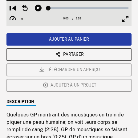
Loaded
:
Restart
Seek
Play
1.47%
from
backward
1x
0:00
Current
3:26
Duration
/
beginning
10
Playback
Full
Time
seconds
Rate
Scree
AJOUTER AU PANIER
PARTAGER
TÉLÉCHARGER UN APERÇU
AJOUTER À UN PROJET
DESCRIPTION
Quelques GP montrant des moustiques en train de
piquer une peau humaine; on voit leurs corps se
remplir de sang (2:28). GP de moustiques se faisant
écraser sur un bras (0:25). GP d'un moustique