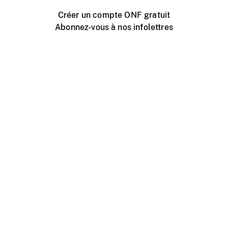
Créer un compte ONF gratuit
Abonnez-vous à nos infolettres
Événements ONF près de chez vous
Créer avec l’ONF
Organiser une projection publique
À propos de ce site
Centre d'aide
Contactez-nous
Espace Média
Emplois
ONF.ca
Production
Distribution
Éducation