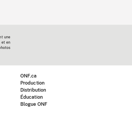
nt une
n et en
photos
ONF.ca
Production
Distribution
Éducation
Blogue ONF