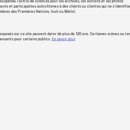
uspendu l’octroi de licences pour les archives, les extraits et les photos
ants et participantes autochtones à des clients ou clientes qui ne s’identifie
res des Premières Nations, Inuit ou Métis).
 exposés sur ce site peuvent dater de plus de 120 ans. Certaines scènes ou t
fensants pour certains publics.
En savoir plus