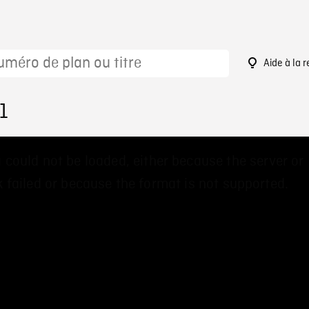
Aide à la 
1
 could not be loaded, either because the server or
 failed or because the format is not supported.