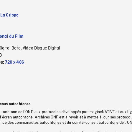
:
La Grippe
ional du Film
Digital Beta
Video Disque Digital
,
3
es:
720 x 486
tenus autochtones
tochtone de l’ONF, aux protocoles développés par imagineNATIVE et aux li
l’écran autochtone, Archives ONF est à revoir et à mettre à jour ses protoco
stance des communautés autochtones et du comité-conseil autochtone de l’ON