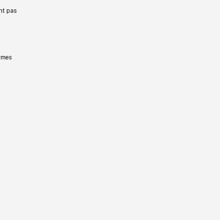
nt pas
ermes