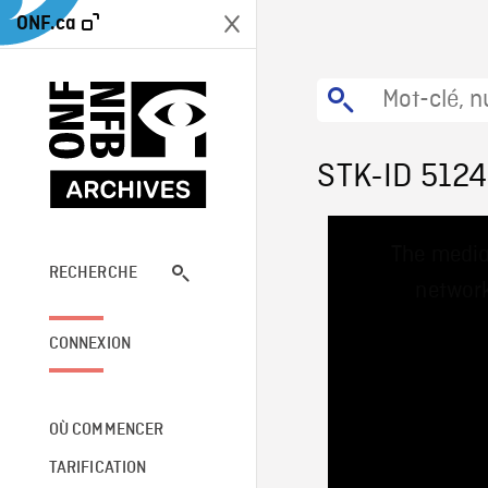
ONF.ca
STK-ID 5124
This
The media
is
a
RECHERCHE
network
modal
window.
CONNEXION
OÙ COMMENCER
TARIFICATION