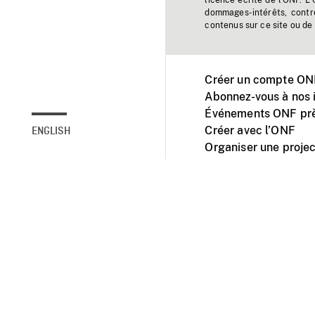
licence écrite de l'ONF. L
dommages-intérêts, contr
contenus sur ce site ou de 
Créer un compte ONF
Abonnez-vous à nos i
Événements ONF prè
Créer avec l’ONF
ENGLISH
Organiser une projec
Facebook
Youtube
L'ONF sur mobile et 