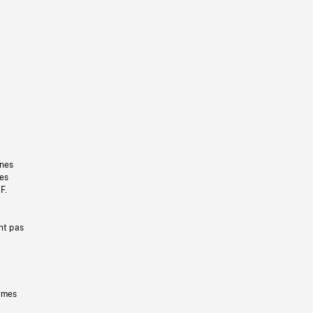
gnes
les
F.
nt pas
ermes