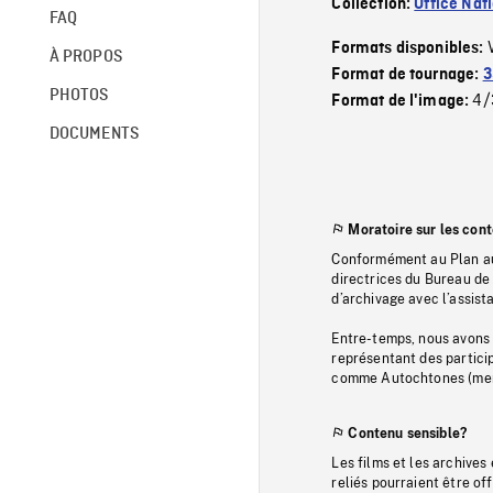
Collection:
Office Nat
FAQ
Formats disponibles:
À PROPOS
Format de tournage:
3
PHOTOS
4/
Format de l'image:
DOCUMENTS
Moratoire sur les con
Conformément au Plan au
directrices du Bureau de 
d’archivage avec l’assi
Entre-temps, nous avons s
représentant des particip
comme Autochtones (memb
Contenu sensible?
Les films et les archives
reliés pourraient être of