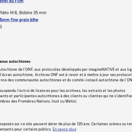
ional du Film
Vidéo Hi 8
Bobine 35 mm
,
5mm fine grain b&w
3
tenus autochtones
tochtone de l’ONF, aux protocoles développés par imagineNATIVE et aux li
l’écran autochtone, Archives ONF est à revoir et à mettre à jour ses protoco
stance des communautés autochtones et du comité-conseil autochtone de l’ON
uspendu l’octroi de licences pour les archives, les extraits et les photos
ants et participantes autochtones à des clients ou clientes qui ne s’identifie
res des Premières Nations, Inuit ou Métis).
 exposés sur ce site peuvent dater de plus de 120 ans. Certaines scènes ou t
fensants pour certains publics.
En savoir plus