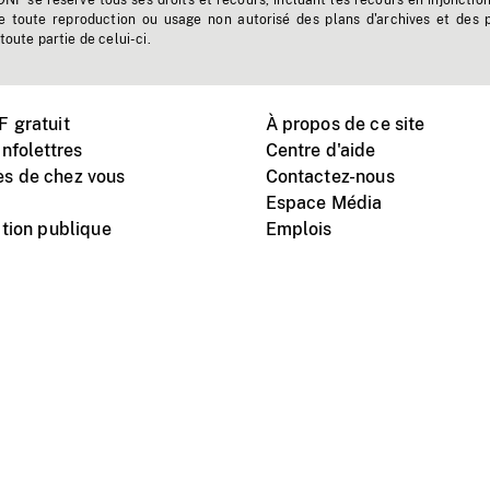
'ONF se réserve tous ses droits et recours, incluant les recours en injonctio
e toute reproduction ou usage non autorisé des plans d'archives et des 
toute partie de celui-ci.
 gratuit
À propos de ce site
nfolettres
Centre d'aide
s de chez vous
Contactez-nous
Espace Média
tion publique
Emplois
Instagram
Vimeo
X
télé