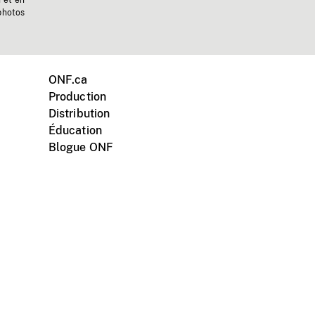
n et en
photos
ONF.ca
Production
Distribution
Éducation
Blogue ONF