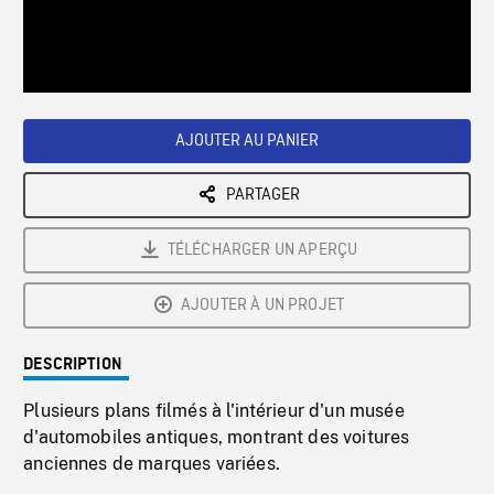
/
Loaded
:
Playback
0%
Rate
AJOUTER AU PANIER
PARTAGER
TÉLÉCHARGER UN APERÇU
AJOUTER À UN PROJET
DESCRIPTION
Plusieurs plans filmés à l'intérieur d'un musée
d'automobiles antiques, montrant des voitures
anciennes de marques variées.