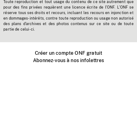
Toute reproduction et tout usage du contenu de ce site autrement que
pour des fins privées requièrent une licence écrite de l'ONF. L'ONF se
réserve tous ses droits et recours, incluant les recours en injonction et
en dommages-intérêts, contre toute reproduction ou usage non autorisé
des plans d'archives et des photos contenus sur ce site ou de toute
partie de celui-ci.
Créer un compte ONF gratuit
Abonnez-vous à nos infolettres
Événements ONF près de chez vous
Créer avec l’ONF
Organiser une projection publique
À propos de ce site
Centre d'aide
Contactez-nous
Espace Média
Emplois