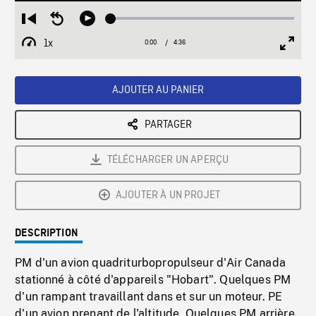
Loaded
:
Restart
Seek
Play
1.05%
from
backward
1x
0:00
Current
4:36
Duration
/
beginning
10
Playback
Full
Time
seconds
Rate
Scree
AJOUTER AU PANIER
PARTAGER
TÉLÉCHARGER UN APERÇU
AJOUTER À UN PROJET
DESCRIPTION
PM d'un avion quadriturbopropulseur d'Air Canada
stationné à côté d'appareils "Hobart". Quelques PM
d'un rampant travaillant dans et sur un moteur. PE
d'un avion prenant de l'altitude. Quelques PM arrière