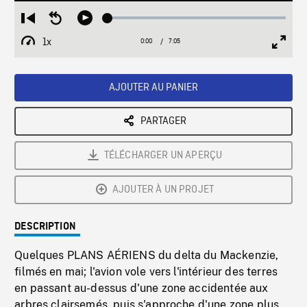
Loaded
:
Restart
Seek
Play
0.53%
from
backward
1x
0:00
Current
7:05
Duration
/
beginning
10
Playback
Full
Time
seconds
Rate
Scree
AJOUTER AU PANIER
PARTAGER
TÉLÉCHARGER UN APERÇU
AJOUTER À UN PROJET
DESCRIPTION
Quelques PLANS AÉRIENS du delta du Mackenzie,
filmés en mai; l'avion vole vers l'intérieur des terres
en passant au-dessus d'une zone accidentée aux
arbres clairsemés, puis s'approche d'une zone plus