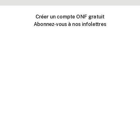
Créer un compte ONF gratuit
Abonnez-vous à nos infolettres
Événements ONF près de chez vous
Créer avec l’ONF
Organiser une projection publique
À propos de ce site
Centre d'aide
Contactez-nous
Espace Média
Emplois
ONF.ca
Production
Distribution