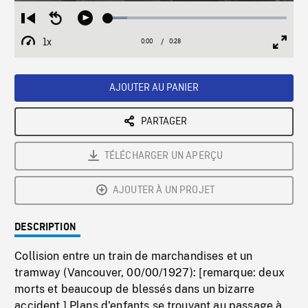
Loaded
:
Restart
Seek
Play
10.58%
from
backward
1x
0:00
Current
0:28
Duration
/
beginning
10
Playback
Full
Time
seconds
Rate
Scree
AJOUTER AU PANIER
PARTAGER
TÉLÉCHARGER UN APERÇU
AJOUTER À UN PROJET
DESCRIPTION
Collision entre un train de marchandises et un
tramway (Vancouver, 00/00/1927): [remarque: deux
morts et beaucoup de blessés dans un bizarre
accident.] Plans d'enfants se trouvant au passage à