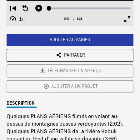
Loaded
:
Restart
Seek
Play
0.40%
from
backward
1x
0:00
Current
9:28
Duration
/
beginning
10
Playback
Full
Time
seconds
Rate
Scree
AJOUTER AU PANIER
PARTAGER
TÉLÉCHARGER UN APERÇU
AJOUTER À UN PROJET
DESCRIPTION
Quelques PLANS AÉRIENS filmés en volant au-
dessus de montagnes basses verdoyantes (2:02).
Quelques PLANS AÉRIENS de la rivière Kobuk
coulant au fond d'une vallée verdoyante (3:56).