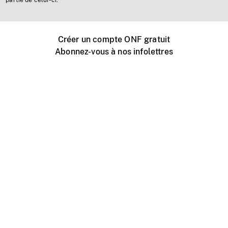
partie de celui-ci.
Créer un compte ONF gratuit
Abonnez-vous à nos infolettres
Événements ONF près de chez vous
Créer avec l’ONF
Organiser une projection publique
À propos de ce site
Centre d'aide
Contactez-nous
Espace Média
Emplois
ONF.ca
Production