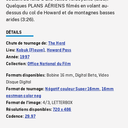
Quelques PLANS AÉRIENS filmés en volant au-
dessus du col de Howard et de montagnes basses
arides (3:26).
DÉTAILS
Chute de tournage de:
The Herd
Lieu:
Kobuk (Fleuve)
,
Howard Pass
Année:
1997
Collection:
Office National du Film
Bobine 16 mm
Digital Beta
Video
Formats disponibles:
,
,
Disque Digital
Format de tournage:
Négatif couleur Super 16mm
,
16mm
eastman color neg
4/3
LETTERBOX
Format de l'image:
,
Résolutions disponibles:
720 x 486
Cadence:
29.97