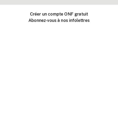
Créer un compte ONF gratuit
Abonnez-vous à nos infolettres
Événements ONF près de chez vous
Créer avec l’ONF
Organiser une projection publique
À propos de ce site
Centre d'aide
Contactez-nous
Espace Média
Emplois
ONF.ca
Production
Distribution