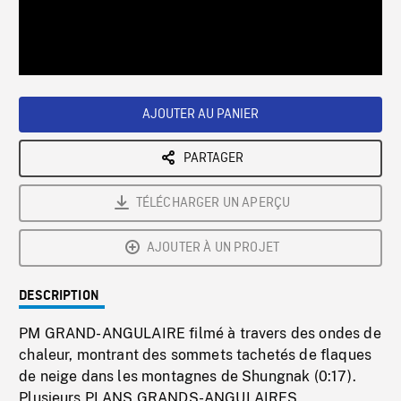
/
Loaded
:
Playback
0%
Rate
AJOUTER AU PANIER
PARTAGER
TÉLÉCHARGER UN APERÇU
AJOUTER À UN PROJET
DESCRIPTION
PM GRAND-ANGULAIRE filmé à travers des ondes de
chaleur, montrant des sommets tachetés de flaques
de neige dans les montagnes de Shungnak (0:17).
Plusieurs PLANS GRANDS-ANGULAIRES